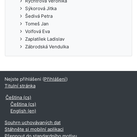
Rychtrová Veronika
Sýkorová Jitka
Šedivá Petra
Tomeš Jan
Volfová Eva
Zaplatílek Ladislav
Zábrodská Vendulka
Nejste přihlášeni (
Přihlášení
)
Titulní stránka
Čeština ‎(cs)‎
Čeština ‎(cs)‎
English ‎(en)‎
Souhrn uchovávaných dat
Stáhněte si mobilní aplikaci
Přepnout do standardního motivu