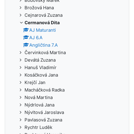
Bobovský Marek
Brožová Hana
Cejnarová Zuzana
Cermanová Dita
AJ Maturanti
AJ 6.A
Angličtina 7.A
Červinková Martina
Devátá Zuzana
Hanuš Vladimír
Kosáčková Jana
Krejčí Jan
Macháčková Radka
Nová Martina
Nýdrlová Jana
Nývltová Jaroslava
Pavlasová Zuzana
Rychtr Luděk