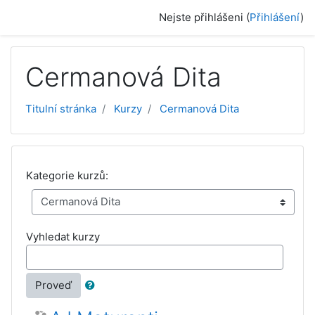
Přejít k hlavnímu obsahu
Nejste přihlášeni (
Přihlášení
)
Cermanová Dita
Titulní stránka
Kurzy
Cermanová Dita
Kategorie kurzů:
Vyhledat kurzy
Proveď