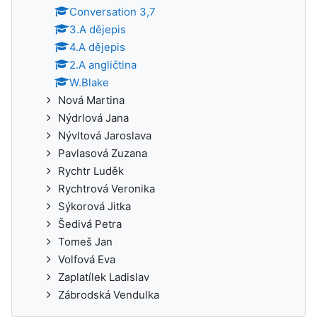
Conversation 3,7
3.A dějepis
4.A dějepis
2.A angličtina
W.Blake
Nová Martina
Nýdrlová Jana
Nývltová Jaroslava
Pavlasová Zuzana
Rychtr Luděk
Rychtrová Veronika
Sýkorová Jitka
Šedivá Petra
Tomeš Jan
Volfová Eva
Zaplatílek Ladislav
Zábrodská Vendulka