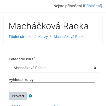
Přejít k hlavnímu obsahu
Nejste přihlášeni (
Přihlášení
)
Macháčková Radka
Titulní stránka
Kurzy
Macháčková Radka
Kategorie kurzů:
Vyhledat kurzy
Proveď