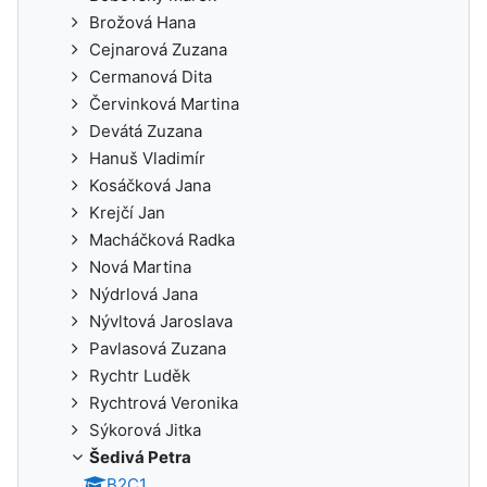
Brožová Hana
Cejnarová Zuzana
Cermanová Dita
Červinková Martina
Devátá Zuzana
Hanuš Vladimír
Kosáčková Jana
Krejčí Jan
Macháčková Radka
Nová Martina
Nýdrlová Jana
Nývltová Jaroslava
Pavlasová Zuzana
Rychtr Luděk
Rychtrová Veronika
Sýkorová Jitka
Šedivá Petra
B2C1