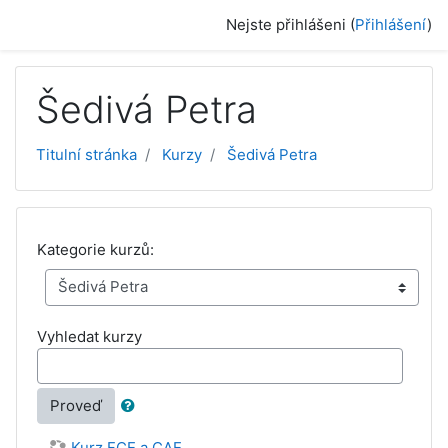
Přejít k hlavnímu obsahu
Nejste přihlášeni (
Přihlášení
)
Šedivá Petra
Titulní stránka
Kurzy
Šedivá Petra
Kategorie kurzů:
Vyhledat kurzy
Proveď
Kurz FCE a CAE