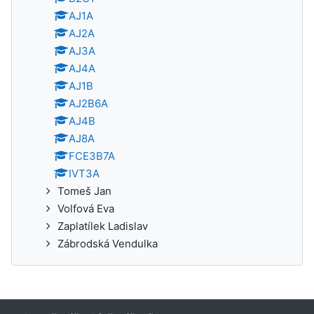
AJ1A
AJ2A
AJ3A
AJ4A
AJ1B
AJ2B6A
AJ4B
AJ8A
FCE3B7A
IVT3A
Tomeš Jan
Volfová Eva
Zaplatílek Ladislav
Zábrodská Vendulka