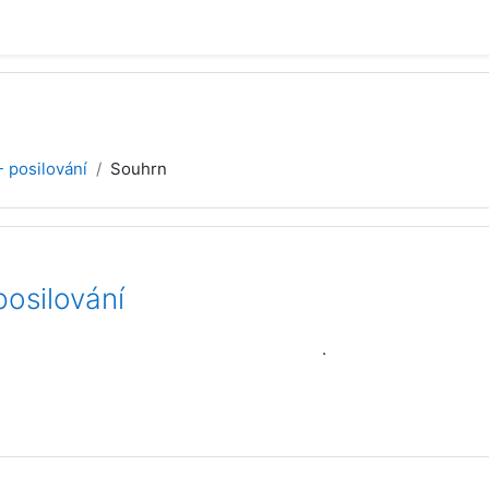
- posilování
Souhrn
posilování
.