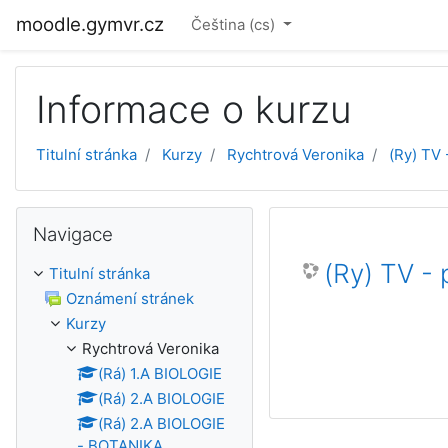
Přejít k hlavnímu obsahu
moodle.gymvr.cz
Čeština ‎(cs)‎
Informace o kurzu
Titulní stránka
Kurzy
Rychtrová Veronika
(Ry) TV 
Přeskočit: Navigace
Navigace
(Ry) TV - 
Titulní stránka
Oznámení stránek
Kurzy
Rychtrová Veronika
(Rá) 1.A BIOLOGIE
(Rá) 2.A BIOLOGIE
(Rá) 2.A BIOLOGIE
- BOTANIKA