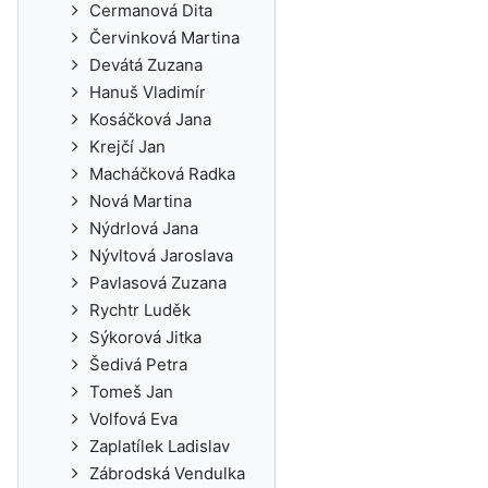
Cermanová Dita
Červinková Martina
Devátá Zuzana
Hanuš Vladimír
Kosáčková Jana
Krejčí Jan
Macháčková Radka
Nová Martina
Nýdrlová Jana
Nývltová Jaroslava
Pavlasová Zuzana
Rychtr Luděk
Sýkorová Jitka
Šedivá Petra
Tomeš Jan
Volfová Eva
Zaplatílek Ladislav
Zábrodská Vendulka